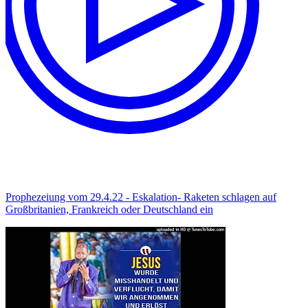
Prophezeiung vom 29.4.22 - Eskalation- Raketen schlagen auf
Großbritanien, Frankreich oder Deutschland ein