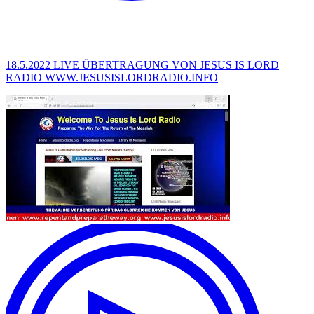
18.5.2022 LIVE ÜBERTRAGUNG VON JESUS IS LORD
RADIO WWW.JESUSISLORDRADIO.INFO